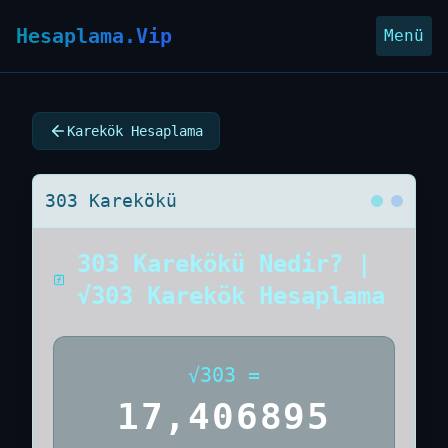
Hesaplama.Vip
Menü
Karekök Hesaplama
303 Karekökü
303 Karekökü Nedir? |
√303 Karekök Hesaplama
√
303
=
17,406895