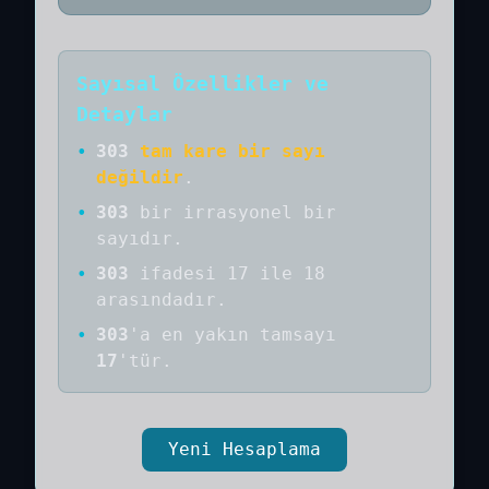
Sayısal Özellikler ve
Detaylar
•
303
tam kare bir sayı
değildir
.
•
303
bir
irrasyonel bir
sayıdır
.
•
303
ifadesi 17 ile 18
arasındadır.
•
303
'a
en yakın tamsayı
17
'tür.
Yeni Hesaplama