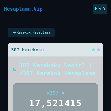
Hesaplama.Vip
Menü
Karekök Hesaplama
307 Karekökü
307 Karekökü Nedir? |
√307 Karekök Hesaplama
√
307
=
17,521415