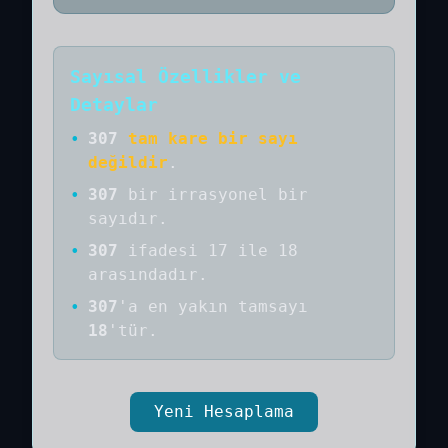
Sayısal Özellikler ve
Detaylar
•
307
tam kare bir sayı
değildir
.
•
307
bir
irrasyonel bir
sayıdır
.
•
307
ifadesi 17 ile 18
arasındadır.
•
307
'a
en yakın tamsayı
18
'tür.
Yeni Hesaplama