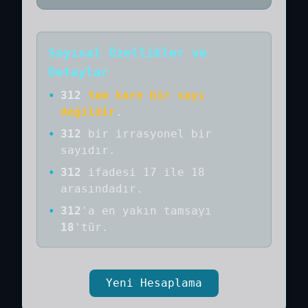
Sayısal Özellikler ve
Detaylar
•
312
tam kare bir sayı
değildir
.
•
312
bir
irrasyonel bir
sayıdır
.
•
312
ifadesi 17 ile 18
arasındadır.
•
312
'a
en yakın tamsayı
18
'tür.
Yeni Hesaplama