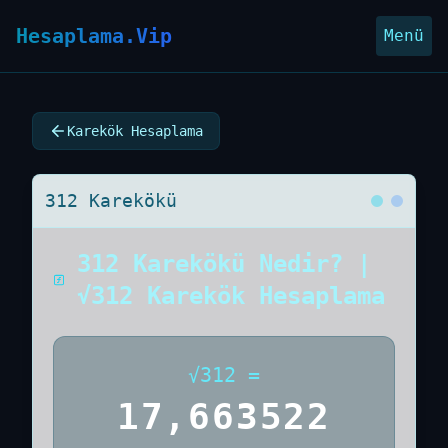
Hesaplama.Vip
Menü
Karekök Hesaplama
312 Karekökü
312 Karekökü Nedir? |
√312 Karekök Hesaplama
√
312
=
17,663522