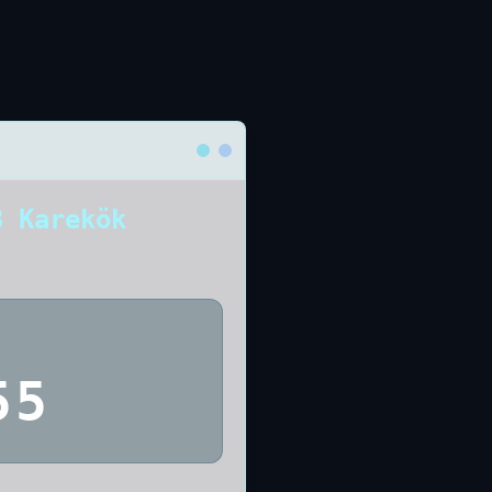
8 Karekök
55