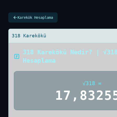
Karekök Hesaplama
318 Karekökü
318 Karekökü Nedir? | √31
Hesaplama
√
318
=
17,8325