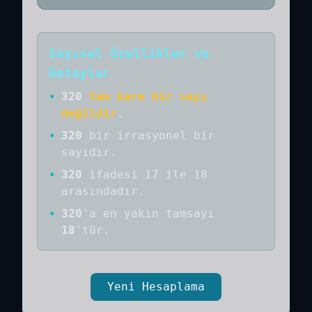
Sayısal Özellikler ve
Detaylar
•
320
tam kare bir sayı
değildir
.
•
320
bir
irrasyonel bir
sayıdır
.
•
320
ifadesi 17 ile 18
arasındadır.
•
320
'a
en yakın tamsayı
18
'tür.
Yeni Hesaplama