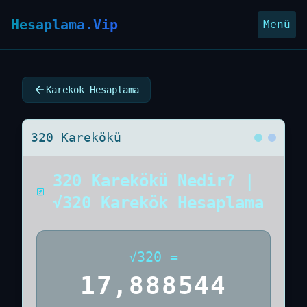
Hesaplama.Vip
Menü
Karekök Hesaplama
320 Karekökü
320 Karekökü Nedir? |
√320 Karekök Hesaplama
√
320
=
17,888544