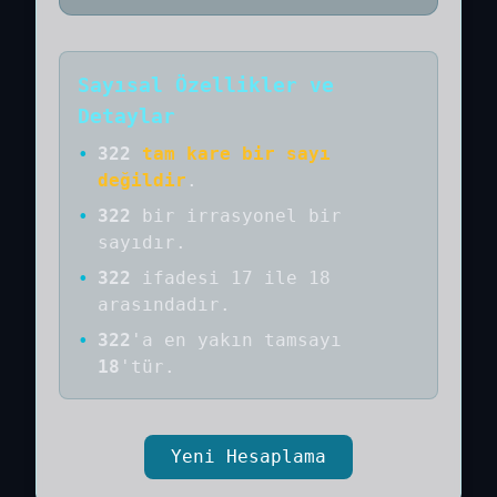
Sayısal Özellikler ve
Detaylar
•
322
tam kare bir sayı
değildir
.
•
322
bir
irrasyonel bir
sayıdır
.
•
322
ifadesi 17 ile 18
arasındadır.
•
322
'a
en yakın tamsayı
18
'tür.
Yeni Hesaplama