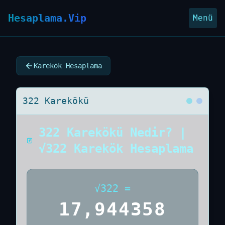
Hesaplama.Vip
Menü
Karekök Hesaplama
322 Karekökü
322 Karekökü Nedir? |
√322 Karekök Hesaplama
√
322
=
17,944358