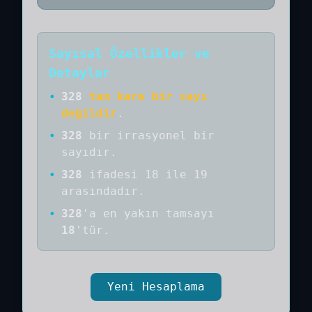
Sayısal Özellikler ve
Detaylar
•
328
tam kare bir sayı
değildir
.
•
328
bir
irrasyonel bir
sayıdır
.
•
328
ifadesi 18 ile 19
arasındadır.
•
328
'a
en yakın tamsayı
18
'tür.
Yeni Hesaplama