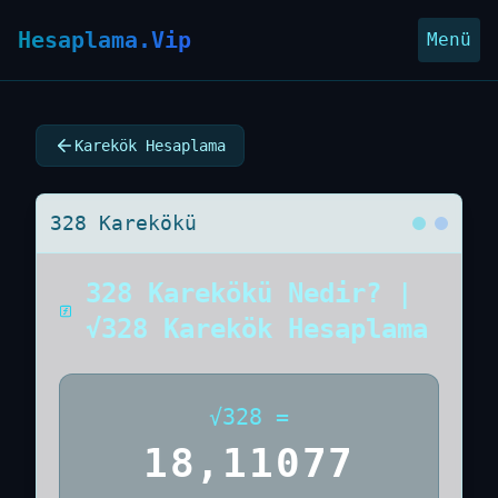
Hesaplama.Vip
Menü
Karekök Hesaplama
328 Karekökü
328 Karekökü Nedir? |
√328 Karekök Hesaplama
√
328
=
18,11077