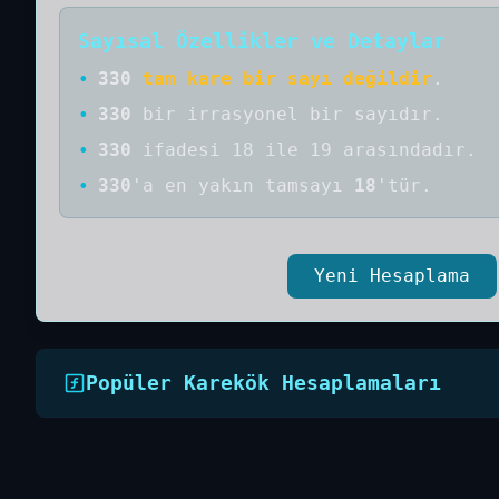
Sayısal Özellikler ve Detaylar
•
330
tam kare bir sayı değildir
.
•
330
bir
irrasyonel bir
sayıdır
.
•
330
ifadesi 18 ile 19 arasındadır.
•
330
'a
en yakın tamsayı
18
'tür.
Yeni Hesaplama
Popüler Karekök Hesaplamaları