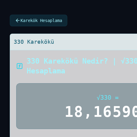
Karekök Hesaplama
330 Karekökü
330 Karekökü Nedir? | √33
Hesaplama
√
330
=
18,1659