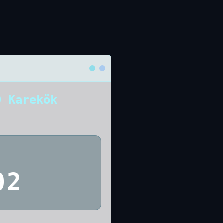
0 Karekök
02