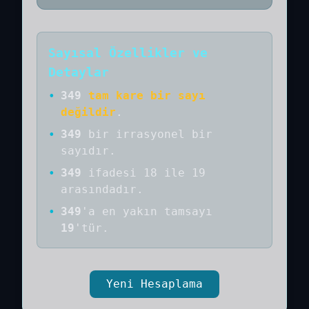
Sayısal Özellikler ve
Detaylar
•
349
tam kare bir sayı
değildir
.
•
349
bir
irrasyonel bir
sayıdır
.
•
349
ifadesi 18 ile 19
arasındadır.
•
349
'a
en yakın tamsayı
19
'tür.
Yeni Hesaplama