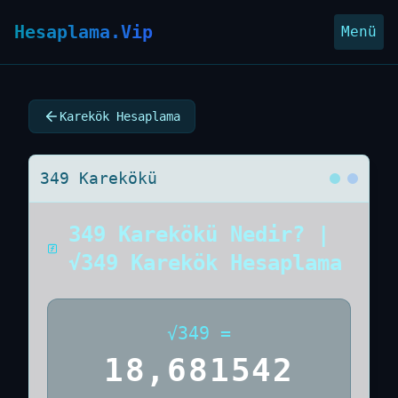
Hesaplama.Vip
Menü
Karekök Hesaplama
349 Karekökü
349 Karekökü Nedir? |
√349 Karekök Hesaplama
√
349
=
18,681542