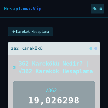
Hesaplama.Vip
Menü
Karekök Hesaplama
362 Karekökü
362 Karekökü Nedir? |
√362 Karekök Hesaplama
√
362
=
19,026298