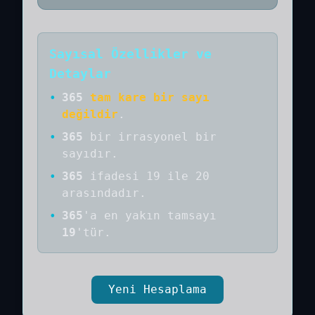
Sayısal Özellikler ve
Detaylar
•
365
tam kare bir sayı
değildir
.
•
365
bir
irrasyonel bir
sayıdır
.
•
365
ifadesi 19 ile 20
arasındadır.
•
365
'a
en yakın tamsayı
19
'tür.
Yeni Hesaplama