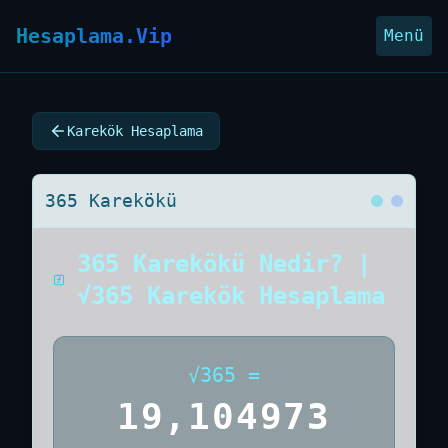
Hesaplama.Vip
Menü
Karekök Hesaplama
365 Karekökü
365 Karekökü Nedir? |
√365 Karekök Hesaplama
√
365
=
19,104973