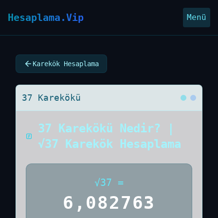
Hesaplama.Vip
Menü
Karekök Hesaplama
37 Karekökü
37 Karekökü Nedir? |
√37 Karekök Hesaplama
√
37
=
6,082763