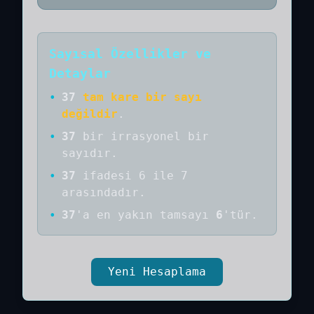
Sayısal Özellikler ve
Detaylar
•
37
tam kare bir sayı
değildir
.
•
37
bir
irrasyonel bir
sayıdır
.
•
37
ifadesi 6 ile 7
arasındadır.
•
37
'a
en yakın tamsayı
6
'tür.
Yeni Hesaplama