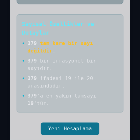
Sayısal Özellikler ve
Detaylar
•
379
tam kare bir sayı
değildir
.
•
379
bir
irrasyonel bir
sayıdır
.
•
379
ifadesi 19 ile 20
arasındadır.
•
379
'a
en yakın tamsayı
19
'tür.
Yeni Hesaplama