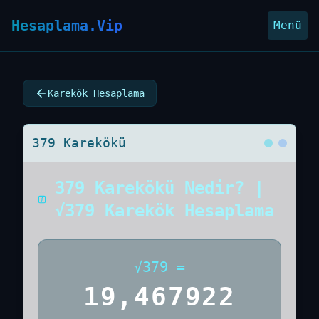
Hesaplama.Vip
Menü
Karekök Hesaplama
379 Karekökü
379 Karekökü Nedir? |
√379 Karekök Hesaplama
√
379
=
19,467922