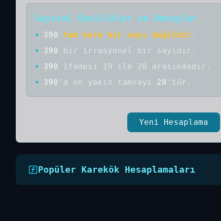
Sayısal Özellikler ve Detaylar
•
390
tam kare bir sayı değildir
.
•
390
bir
irrasyonel bir
sayıdır
.
•
390
ifadesi 19 ile 20 arasındadır.
•
390
'a
en yakın tamsayı
20
'tür.
Yeni Hesaplama
Popüler Karekök Hesaplamaları