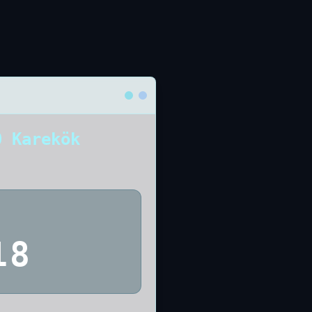
0 Karekök
18