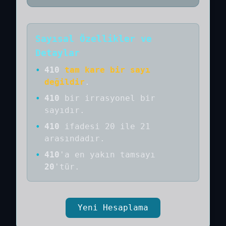
Sayısal Özellikler ve
Detaylar
•
410
tam kare bir sayı
değildir
.
•
410
bir
irrasyonel bir
sayıdır
.
•
410
ifadesi 20 ile 21
arasındadır.
•
410
'a
en yakın tamsayı
20
'tür.
Yeni Hesaplama