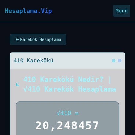
Hesaplama.Vip
Menü
Karekök Hesaplama
410 Karekökü
410 Karekökü Nedir? |
√410 Karekök Hesaplama
√
410
=
20,248457