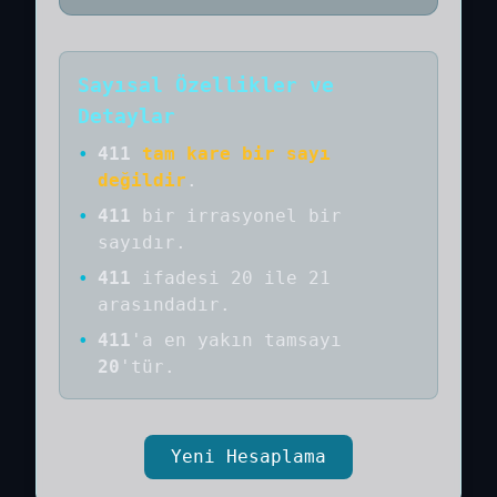
Sayısal Özellikler ve
Detaylar
•
411
tam kare bir sayı
değildir
.
•
411
bir
irrasyonel bir
sayıdır
.
•
411
ifadesi 20 ile 21
arasındadır.
•
411
'a
en yakın tamsayı
20
'tür.
Yeni Hesaplama