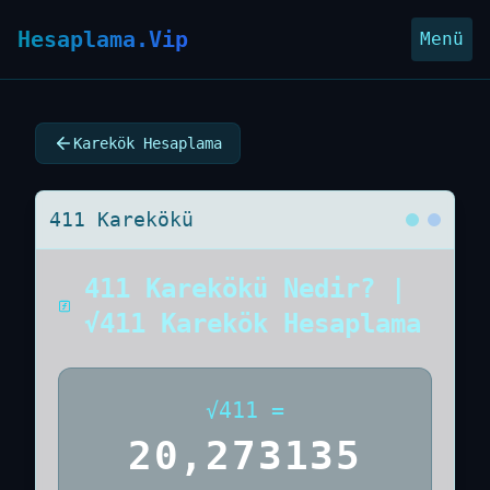
Hesaplama.Vip
Menü
Karekök Hesaplama
411 Karekökü
411 Karekökü Nedir? |
√411 Karekök Hesaplama
√
411
=
20,273135