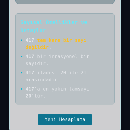
Sayısal Özellikler ve
Detaylar
•
417
tam kare bir sayı
değildir
.
•
417
bir
irrasyonel bir
sayıdır
.
•
417
ifadesi 20 ile 21
arasındadır.
•
417
'a
en yakın tamsayı
20
'tür.
Yeni Hesaplama