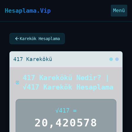
Hesaplama.Vip
Menü
Karekök Hesaplama
417 Karekökü
417 Karekökü Nedir? |
√417 Karekök Hesaplama
√
417
=
20,420578