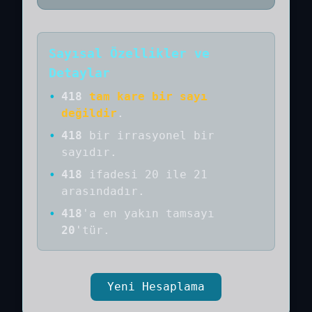
Sayısal Özellikler ve
Detaylar
•
418
tam kare bir sayı
değildir
.
•
418
bir
irrasyonel bir
sayıdır
.
•
418
ifadesi 20 ile 21
arasındadır.
•
418
'a
en yakın tamsayı
20
'tür.
Yeni Hesaplama