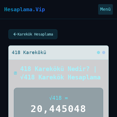
Hesaplama.Vip
Menü
Karekök Hesaplama
418 Karekökü
418 Karekökü Nedir? |
√418 Karekök Hesaplama
√
418
=
20,445048