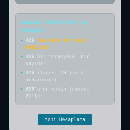
Sayısal Özellikler ve
Detaylar
•
426
tam kare bir sayı
değildir
.
•
426
bir
irrasyonel bir
sayıdır
.
•
426
ifadesi 20 ile 21
arasındadır.
•
426
'a
en yakın tamsayı
21
'tür.
Yeni Hesaplama