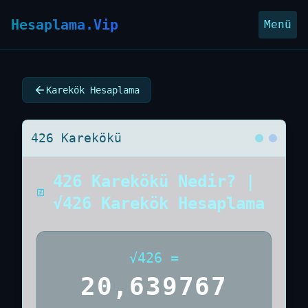
Hesaplama.Vip
Menü
Karekök Hesaplama
426 Karekökü
426 Karekökü Nedir? |
√426 Karekök Hesaplama
√
426
=
20,639767