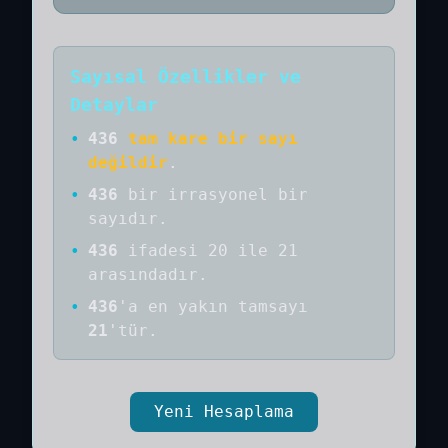
Sayısal Özellikler ve
Detaylar
•
436
tam kare bir sayı
değildir
.
•
436
bir
irrasyonel bir
sayıdır
.
•
436
ifadesi 20 ile 21
arasındadır.
•
436
'a
en yakın tamsayı
21
'tür.
Yeni Hesaplama