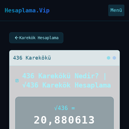
Hesaplama.Vip
Menü
Karekök Hesaplama
436 Karekökü
436 Karekökü Nedir? |
√436 Karekök Hesaplama
√
436
=
20,880613