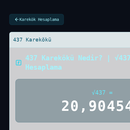
Karekök Hesaplama
437 Karekökü
437 Karekökü Nedir? | √43
Hesaplama
√
437
=
20,9045