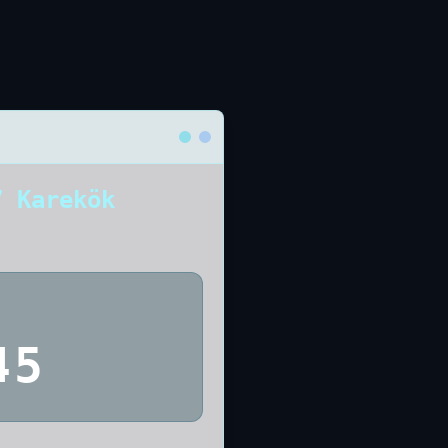
7 Karekök
45