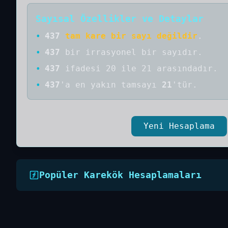
Sayısal Özellikler ve Detaylar
•
437
tam kare bir sayı değildir
.
•
437
bir
irrasyonel bir
sayıdır
.
•
437
ifadesi 20 ile 21 arasındadır.
•
437
'a
en yakın tamsayı
21
'tür.
Yeni Hesaplama
Popüler Karekök Hesaplamaları