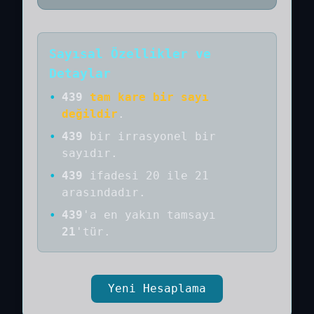
Sayısal Özellikler ve
Detaylar
•
439
tam kare bir sayı
değildir
.
•
439
bir
irrasyonel bir
sayıdır
.
•
439
ifadesi 20 ile 21
arasındadır.
•
439
'a
en yakın tamsayı
21
'tür.
Yeni Hesaplama