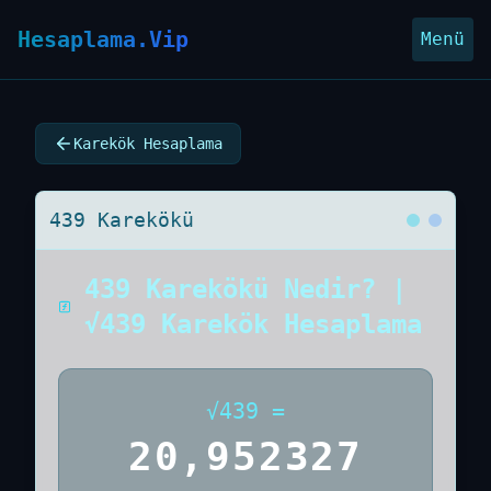
Hesaplama.Vip
Menü
Karekök Hesaplama
439 Karekökü
439 Karekökü Nedir? |
√439 Karekök Hesaplama
√
439
=
20,952327