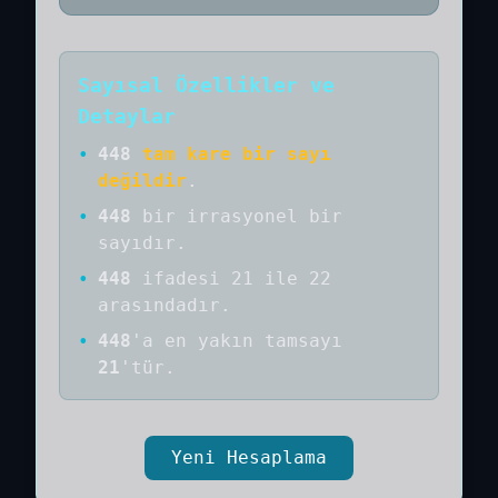
Sayısal Özellikler ve
Detaylar
•
448
tam kare bir sayı
değildir
.
•
448
bir
irrasyonel bir
sayıdır
.
•
448
ifadesi 21 ile 22
arasındadır.
•
448
'a
en yakın tamsayı
21
'tür.
Yeni Hesaplama