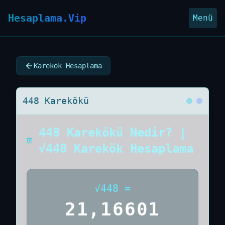
Hesaplama.Vip
Menü
Karekök Hesaplama
448 Karekökü
448 Karekökü Nedir? |
√448 Karekök Hesaplama
√
448
=
21,16601