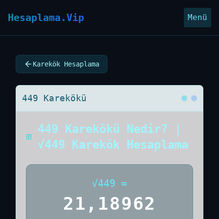
Hesaplama.Vip
Menü
Karekök Hesaplama
449 Karekökü
449 Karekökü Nedir? |
√449 Karekök Hesaplama
√
449
=
21,18962