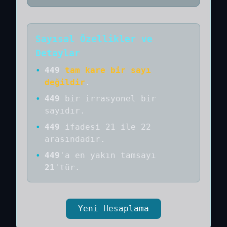
Sayısal Özellikler ve
Detaylar
•
449
tam kare bir sayı
değildir
.
•
449
bir
irrasyonel bir
sayıdır
.
•
449
ifadesi 21 ile 22
arasındadır.
•
449
'a
en yakın tamsayı
21
'tür.
Yeni Hesaplama