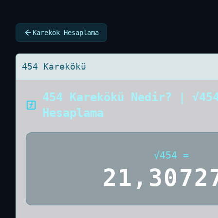
Karekök Hesaplama
454 Karekökü
454 Karekökü Nedir? | √45
Hesaplama
√
454
=
21,3072