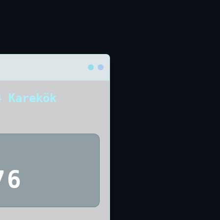
4 Karekök
76