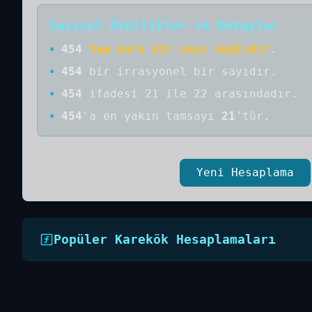
Sayısal Özellikler ve Detaylar
•
454
tam kare bir sayı değildir
.
•
454
bir
irrasyonel bir
sayıdır
.
•
454
ifadesi 21 ile 22 arasındadır.
•
454
'a
en yakın tamsayı
21
'tür.
Yeni Hesaplama
Popüler Karekök Hesaplamaları