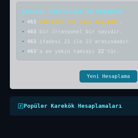
Sayısal Özellikler ve Detaylar
•
463
tam kare bir sayı değildir
.
•
463
bir
irrasyonel bir
sayıdır
.
•
463
ifadesi 21 ile 22 arasındadır.
•
463
'a
en yakın tamsayı
22
'tür.
Yeni Hesaplama
Popüler Karekök Hesaplamaları