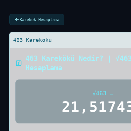
Karekök Hesaplama
463 Karekökü
463 Karekökü Nedir? | √46
Hesaplama
√
463
=
21,5174