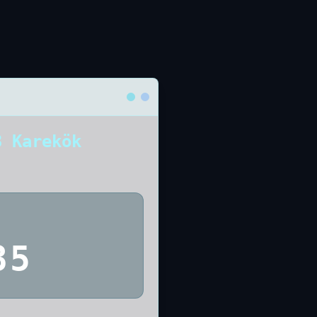
3 Karekök
35