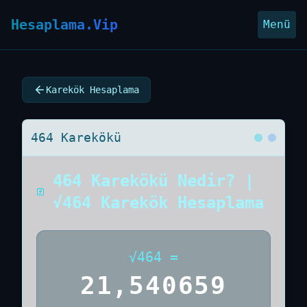
Hesaplama.Vip
Menü
Karekök Hesaplama
464 Karekökü
464 Karekökü Nedir? |
√464 Karekök Hesaplama
√
464
=
21,540659