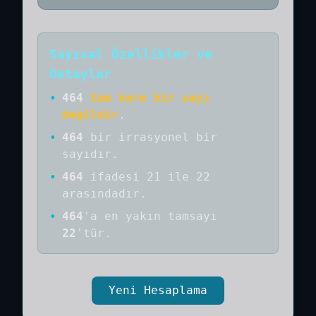
Sayısal Özellikler ve
Detaylar
•
464
tam kare bir sayı
değildir
.
•
464
bir
irrasyonel bir
sayıdır
.
•
464
ifadesi 21 ile 22
arasındadır.
•
464
'a
en yakın tamsayı
22
'tür.
Yeni Hesaplama