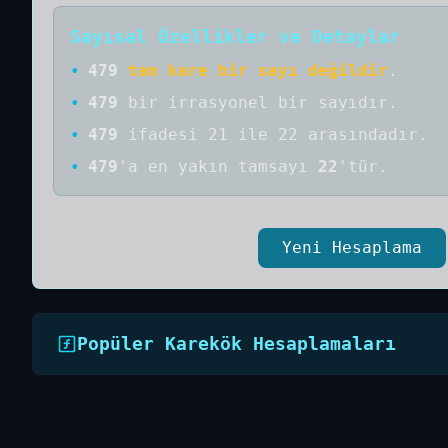
Sayısal Özellikler ve Detaylar
•
479
tam kare bir sayı değildir
.
•
479
bir
irrasyonel bir
sayıdır
.
•
479
ifadesi 21 ile 22 arasındadır.
•
479
'a
en yakın tamsayı
22
'tür.
Yeni Hesaplama
Popüler Karekök Hesaplamaları