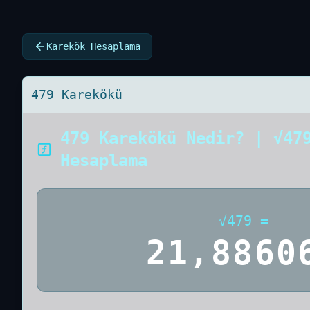
Karekök Hesaplama
479 Karekökü
479 Karekökü Nedir? | √47
Hesaplama
√
479
=
21,8860