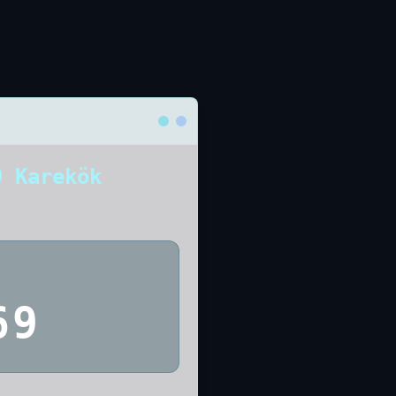
9 Karekök
69