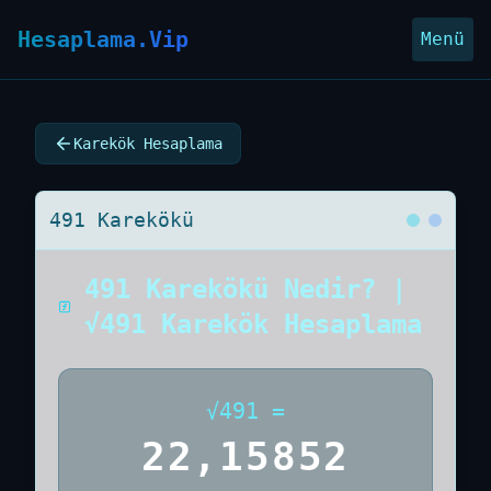
Hesaplama.Vip
Menü
Karekök Hesaplama
491 Karekökü
491 Karekökü Nedir? |
√491 Karekök Hesaplama
√
491
=
22,15852