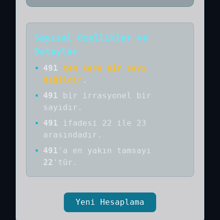
Sayısal Özellikler ve
Detaylar
•
491
tam kare bir sayı
değildir
.
•
491
bir
irrasyonel bir
sayıdır
.
•
491
ifadesi 22 ile 23
arasındadır.
•
491
'a
en yakın tamsayı
22
'tür.
Yeni Hesaplama