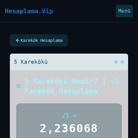
Hesaplama.Vip
Menü
Karekök Hesaplama
5 Karekökü
5 Karekökü Nedir? | √5
Karekök Hesaplama
√
5
=
2,236068