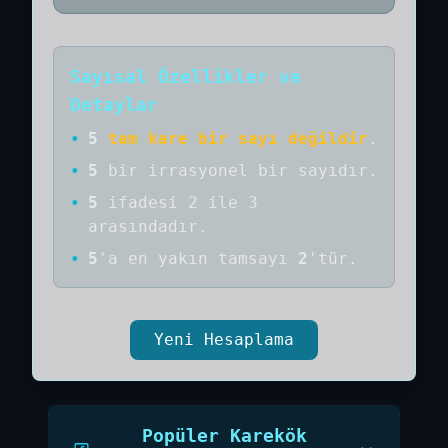
Sayısal Özellikler ve
Detaylar
•
5
tam kare bir sayı değildir
.
•
5
bir
irrasyonel bir
sayıdır
.
•
5
ifadesi 2 ile 3
arasındadır.
•
5
'a
en yakın tamsayı
2
'tür.
Yeni Hesaplama
Popüler Karekök