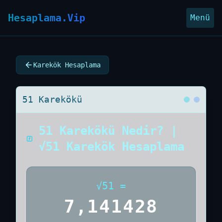
Hesaplama.Vip
Menü
Karekök Hesaplama
51 Karekökü
51 Karekökü Nedir? |
√51 Karekök Hesaplama
√
51
=
7,141428