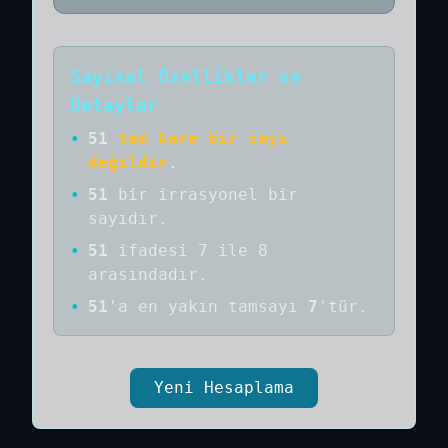
Sayısal Özellikler ve
Detaylar
•
51
tam kare bir sayı
değildir
.
•
51
bir
irrasyonel bir
sayıdır
.
•
51
ifadesi 7 ile 8
arasındadır.
•
51
'a
en yakın tamsayı
7
'tür.
Yeni Hesaplama