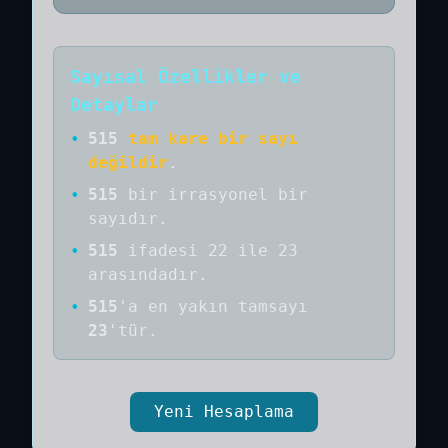
Sayısal Özellikler ve
Detaylar
•
515
tam kare bir sayı
değildir
.
•
515
bir
irrasyonel bir
sayıdır
.
•
515
ifadesi 22 ile 23
arasındadır.
•
515
'a
en yakın tamsayı
23
'tür.
Yeni Hesaplama