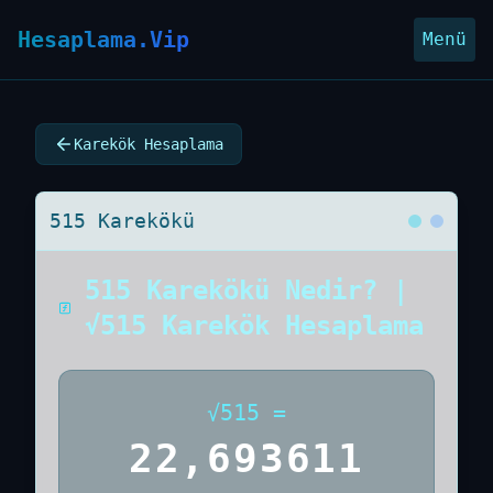
Hesaplama.Vip
Menü
Karekök Hesaplama
515 Karekökü
515 Karekökü Nedir? |
√515 Karekök Hesaplama
√
515
=
22,693611