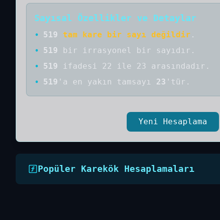
Sayısal Özellikler ve Detaylar
•
519
tam kare bir sayı değildir
.
•
519
bir
irrasyonel bir
sayıdır
.
•
519
ifadesi 22 ile 23 arasındadır.
•
519
'a
en yakın tamsayı
23
'tür.
Yeni Hesaplama
Popüler Karekök Hesaplamaları