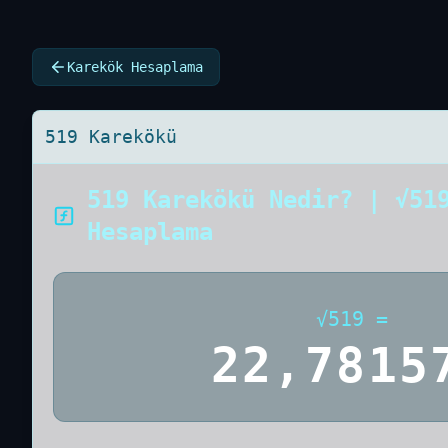
Karekök Hesaplama
519 Karekökü
519 Karekökü Nedir? | √51
Hesaplama
√
519
=
22,7815