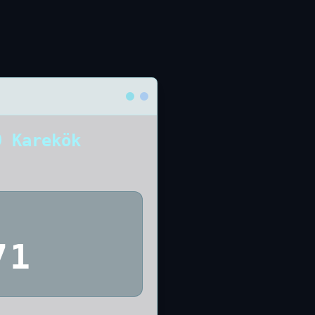
9 Karekök
71