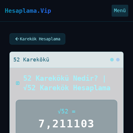
Hesaplama.Vip
Menü
Karekök Hesaplama
52 Karekökü
52 Karekökü Nedir? |
√52 Karekök Hesaplama
√
52
=
7,211103