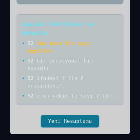
Sayısal Özellikler ve
Detaylar
•
52
tam kare bir sayı
değildir
.
•
52
bir
irrasyonel bir
sayıdır
.
•
52
ifadesi 7 ile 8
arasındadır.
•
52
'a
en yakın tamsayı
7
'tür.
Yeni Hesaplama