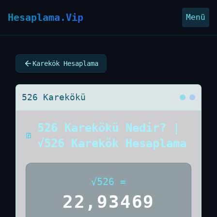
Hesaplama.Vip
Menü
Karekök Hesaplama
526 Karekökü
526 Karekökü Nedir? |
√526 Karekök Hesaplama
√
526
=
22,93469