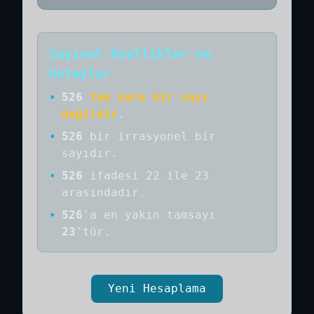
Sayısal Özellikler ve
Detaylar
•
526
tam kare bir sayı
değildir
.
•
526
bir
irrasyonel bir
sayıdır
.
•
526
ifadesi 22 ile 23
arasındadır.
•
526
'a
en yakın tamsayı
23
'tür.
Yeni Hesaplama