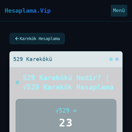
Hesaplama.Vip
Menü
Karekök Hesaplama
529 Karekökü
529 Karekökü Nedir? |
√529 Karekök Hesaplama
√
529
=
23