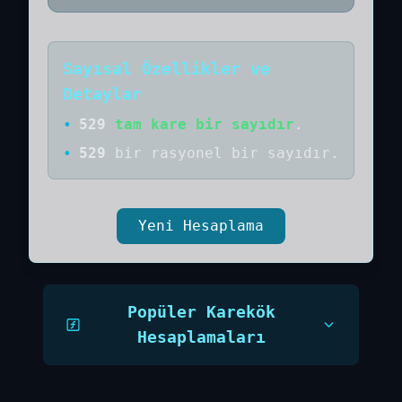
Sayısal Özellikler ve
Detaylar
•
529
tam kare bir sayıdır
.
•
529
bir
rasyonel bir
sayıdır
.
Yeni Hesaplama
Popüler Karekök
Hesaplamaları