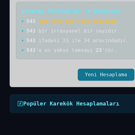
Sayısal Özellikler ve Detaylar
•
543
tam kare bir sayı değildir
.
•
543
bir
irrasyonel bir
sayıdır
.
•
543
ifadesi 23 ile 24 arasındadır.
•
543
'a
en yakın tamsayı
23
'tür.
Yeni Hesaplama
Popüler Karekök Hesaplamaları