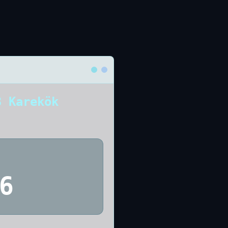
3 Karekök
6