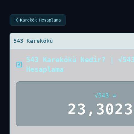
Karekök Hesaplama
543 Karekökü
543 Karekökü Nedir? | √54
Hesaplama
√
543
=
23,3023