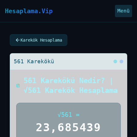
Hesaplama.Vip
Menü
Karekök Hesaplama
561 Karekökü
561 Karekökü Nedir? |
√561 Karekök Hesaplama
√
561
=
23,685439