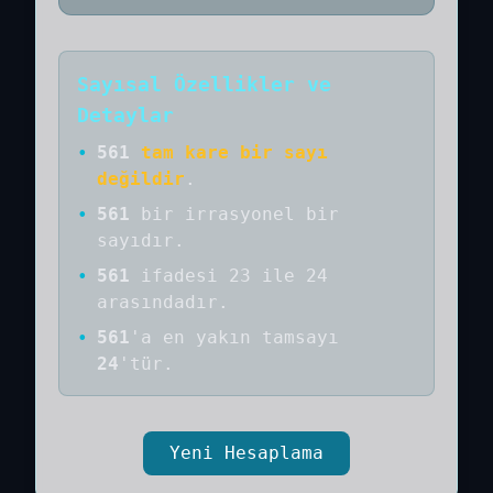
Sayısal Özellikler ve
Detaylar
•
561
tam kare bir sayı
değildir
.
•
561
bir
irrasyonel bir
sayıdır
.
•
561
ifadesi 23 ile 24
arasındadır.
•
561
'a
en yakın tamsayı
24
'tür.
Yeni Hesaplama