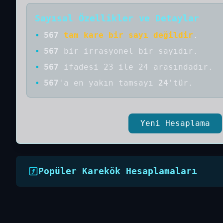
Sayısal Özellikler ve Detaylar
•
567
tam kare bir sayı değildir
.
•
567
bir
irrasyonel bir
sayıdır
.
•
567
ifadesi 23 ile 24 arasındadır.
•
567
'a
en yakın tamsayı
24
'tür.
Yeni Hesaplama
Popüler Karekök Hesaplamaları