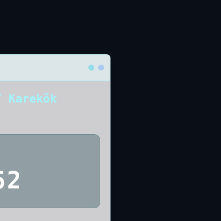
7 Karekök
62