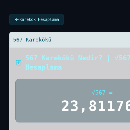
Karekök Hesaplama
567 Karekökü
567 Karekökü Nedir? | √56
Hesaplama
√
567
=
23,8117