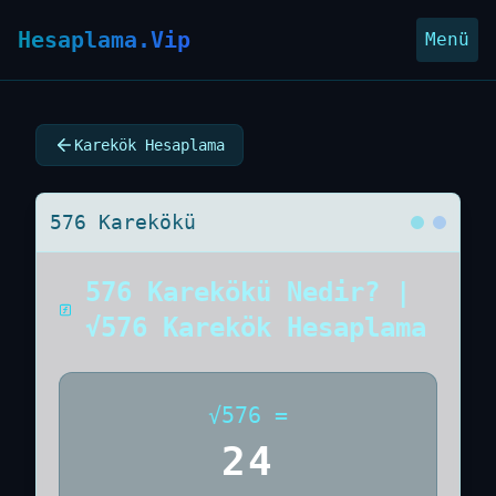
Hesaplama.Vip
Menü
Karekök Hesaplama
576 Karekökü
576 Karekökü Nedir? |
√576 Karekök Hesaplama
√
576
=
24