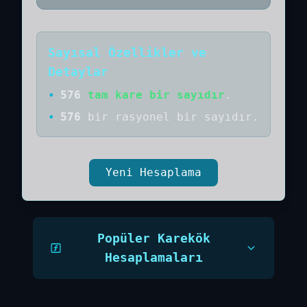
Sayısal Özellikler ve
Detaylar
•
576
tam kare bir sayıdır
.
•
576
bir
rasyonel bir
sayıdır
.
Yeni Hesaplama
Popüler Karekök
Hesaplamaları