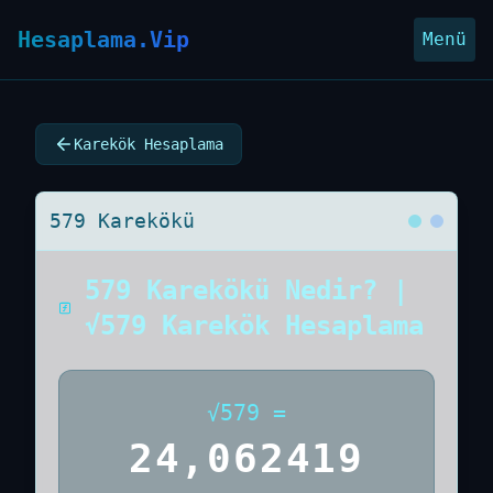
Hesaplama.Vip
Menü
Karekök Hesaplama
579 Karekökü
579 Karekökü Nedir? |
√579 Karekök Hesaplama
√
579
=
24,062419