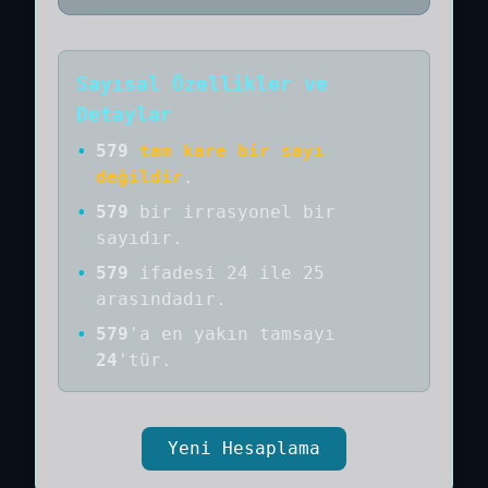
Sayısal Özellikler ve
Detaylar
•
579
tam kare bir sayı
değildir
.
•
579
bir
irrasyonel bir
sayıdır
.
•
579
ifadesi 24 ile 25
arasındadır.
•
579
'a
en yakın tamsayı
24
'tür.
Yeni Hesaplama