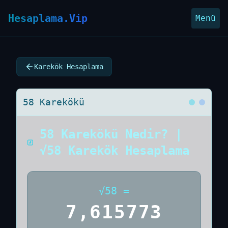
Hesaplama.Vip
Menü
Karekök Hesaplama
58 Karekökü
58 Karekökü Nedir? |
√58 Karekök Hesaplama
√
58
=
7,615773