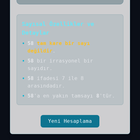
Sayısal Özellikler ve
Detaylar
•
58
tam kare bir sayı
değildir
.
•
58
bir
irrasyonel bir
sayıdır
.
•
58
ifadesi 7 ile 8
arasındadır.
•
58
'a
en yakın tamsayı
8
'tür.
Yeni Hesaplama