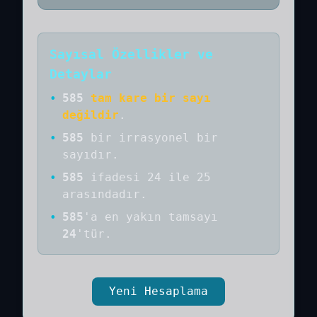
Sayısal Özellikler ve
Detaylar
•
585
tam kare bir sayı
değildir
.
•
585
bir
irrasyonel bir
sayıdır
.
•
585
ifadesi 24 ile 25
arasındadır.
•
585
'a
en yakın tamsayı
24
'tür.
Yeni Hesaplama