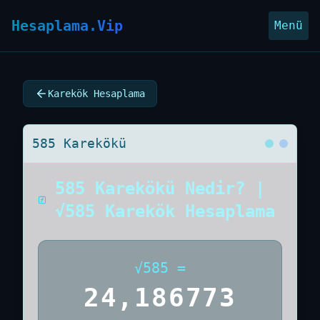
Hesaplama.Vip
Menü
Karekök Hesaplama
585 Karekökü
585 Karekökü Nedir? |
√585 Karekök Hesaplama
√
585
=
24,186773