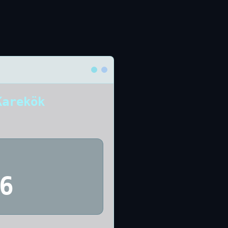
Karekök
6