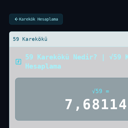
Karekök Hesaplama
59 Karekökü
59 Karekökü Nedir? | √59 
Hesaplama
√
59
=
7,68114