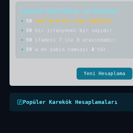
Sayısal Özellikler ve Detaylar
•
59
tam kare bir sayı değildir
.
•
59
bir
irrasyonel bir
sayıdır
.
•
59
ifadesi 7 ile 8 arasındadır.
•
59
'a
en yakın tamsayı
8
'tür.
Yeni Hesaplama
Popüler Karekök Hesaplamaları