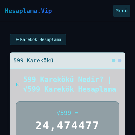
Hesaplama.Vip
Menü
Karekök Hesaplama
599 Karekökü
599 Karekökü Nedir? |
√599 Karekök Hesaplama
√
599
=
24,474477