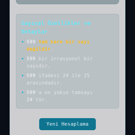
Sayısal Özellikler ve
Detaylar
•
599
tam kare bir sayı
değildir
.
•
599
bir
irrasyonel bir
sayıdır
.
•
599
ifadesi 24 ile 25
arasındadır.
•
599
'a
en yakın tamsayı
24
'tür.
Yeni Hesaplama