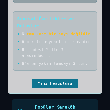
Sayısal Özellikler ve
Detaylar
•
6
tam kare bir sayı değildir
.
•
6
bir
irrasyonel bir
sayıdır
.
•
6
ifadesi 2 ile 3
arasındadır.
•
6
'a
en yakın tamsayı
2
'tür.
Yeni Hesaplama
Popüler Karekök