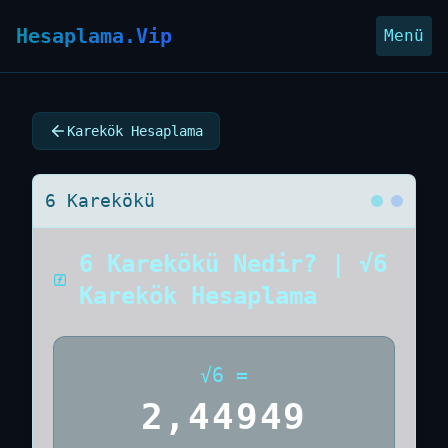
Hesaplama.Vip
Menü
Karekök Hesaplama
6 Karekökü
6 Karekökü Nedir? | √6
Karekök Hesaplama
√
6
=
2,44949