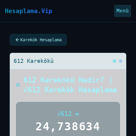
Hesaplama.Vip
Menü
Karekök Hesaplama
612 Karekökü
612 Karekökü Nedir? |
√612 Karekök Hesaplama
√
612
=
24,738634