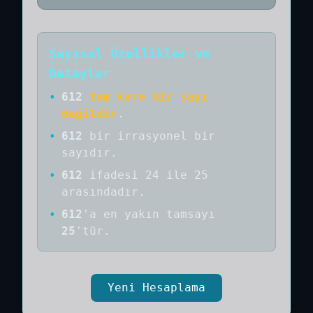
Sayısal Özellikler ve
Detaylar
•
612
tam kare bir sayı
değildir
.
•
612
bir
irrasyonel bir
sayıdır
.
•
612
ifadesi 24 ile 25
arasındadır.
•
612
'a
en yakın tamsayı
25
'tür.
Yeni Hesaplama