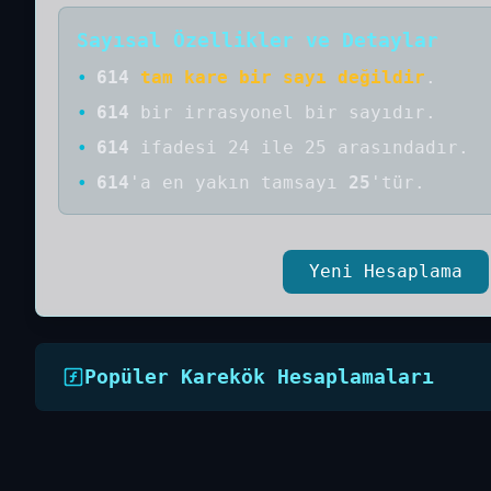
Sayısal Özellikler ve Detaylar
•
614
tam kare bir sayı değildir
.
•
614
bir
irrasyonel bir
sayıdır
.
•
614
ifadesi 24 ile 25 arasındadır.
•
614
'a
en yakın tamsayı
25
'tür.
Yeni Hesaplama
Popüler Karekök Hesaplamaları