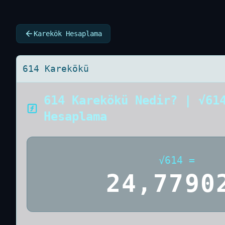
Karekök Hesaplama
614 Karekökü
614 Karekökü Nedir? | √61
Hesaplama
√
614
=
24,7790