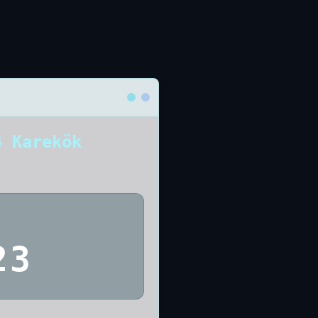
4 Karekök
23