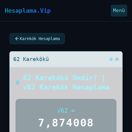
Hesaplama.Vip
Menü
Karekök Hesaplama
62 Karekökü
62 Karekökü Nedir? |
√62 Karekök Hesaplama
√
62
=
7,874008