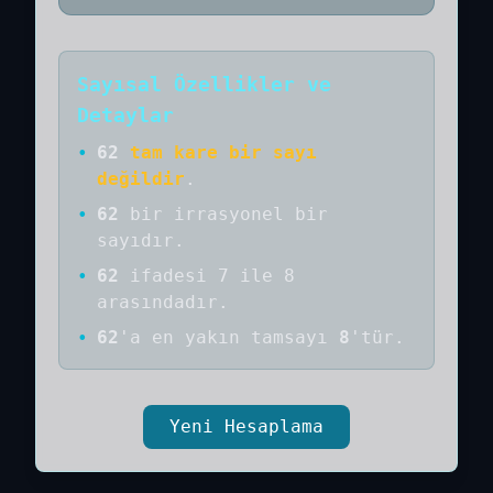
Sayısal Özellikler ve
Detaylar
•
62
tam kare bir sayı
değildir
.
•
62
bir
irrasyonel bir
sayıdır
.
•
62
ifadesi 7 ile 8
arasındadır.
•
62
'a
en yakın tamsayı
8
'tür.
Yeni Hesaplama