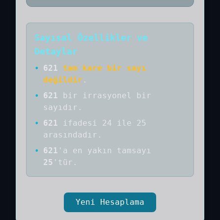
Sayısal Özellikler ve
Detaylar
•
621
tam kare bir sayı
değildir
.
•
621
bir
irrasyonel bir
sayıdır
.
•
621
ifadesi 24 ile 25
arasındadır.
•
621
'a
en yakın tamsayı
25
'tür.
Yeni Hesaplama