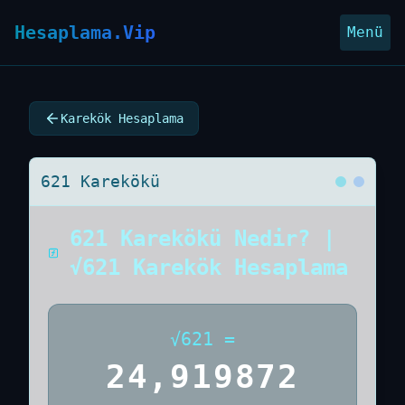
Hesaplama.Vip
Menü
Karekök Hesaplama
621 Karekökü
621 Karekökü Nedir? |
√621 Karekök Hesaplama
√
621
=
24,919872